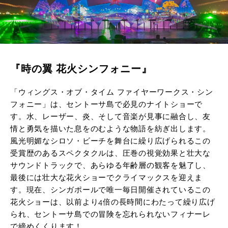
『時の翼 花火シンフォニー』
「ウィングス・オブ・タイム ファイヤーワークス・シン
フォニー」は、セントーサ島で必見のナイトショーで
す。水、レーザー、炎、そして音楽が見事に融合し、友
情と勇気を描いた息をのむような物語を紡ぎ出します。
風光明媚なシロソ・ビーチを舞台に繰り広げられるこの
受賞歴のあるスペクタクルは、圧巻の視覚効果と壮大な
サウンドトラックで、あらゆる年齢層の観客を魅了し、
最後には壮大な花火ショーでクライマックスを迎えま
す。現在、シンガポールで唯一毎日開催されているこの
花火ショーは、以前より4倍の長時間にわたって繰り広げ
られ、セントーサ島での冒険を忘れられないフィナーレ
で締めくくります！