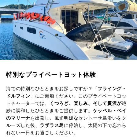
特別なプライベートヨット体験
海での特別なひとときをお探しですか？「
フライング・
ドルフィン
」にご乗船ください。このプライベートヨッ
トチャーターでは、
くつろぎ、楽しみ、そして贅沢が
絶
妙に調和したひとときをご提供します。
ケッペル・ベイ
のマリーナ
を出発し、風光明媚なセントーサ島沿いをク
ルーズした後、
ラザラス島
に停泊し、太陽の下で忘れら
れない一日をお過ごしください。